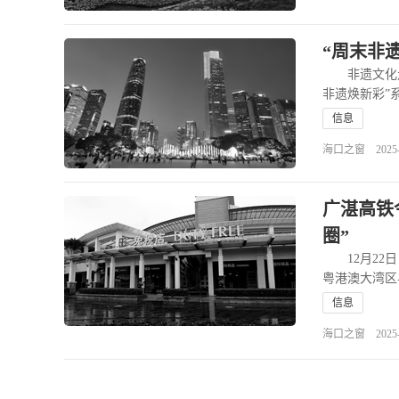
“周末非
非遗文化走进
非遗焕新彩”
信息
海口之窗 2025-12
广湛高铁
圈”
12月22日
粤港澳大湾区
信息
海口之窗 2025-12