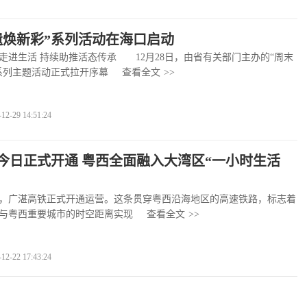
遗焕新彩”系列活动在海口启动
生活 持续助推活态传承 12月28日，由省有关部门主办的“周末
系列主题活动正式拉开序幕
查看全文
>>
-29 14:51:24
今日正式开通 粤西全面融入大湾区“一小时生活
，广湛高铁正式开通运营。这条贯穿粤西沿海地区的高速铁路，标志着
与粤西重要城市的时空距离实现
查看全文
>>
-22 17:43:24