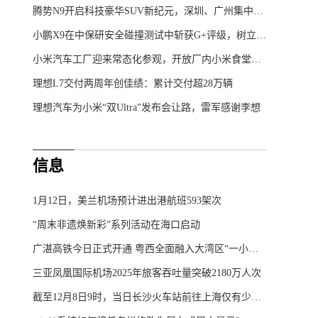
腾势N9开启科技豪华SUV新纪元，深圳、广州集中交付仪式圆满举行
小鹏X9在中保研安全碰撞测试中斩获G+评级，树立50万元内MPV安全新标杆
小米汽车工厂迎来常态化参观，开放厂内小米食堂体验
理想L7交付两周年创佳绩：累计交付超28万辆
理想汽车为小米“双Ultra”发布会让路，雷军感谢李想
信息
1月12日，美兰机场预计进出港航班593架次
“周末非遗焕新彩”系列活动在海口启动
广湛高铁今日正式开通 粤西全面融入大湾区“一小时生活圈”
三亚凤凰国际机场2025年旅客吞吐量突破2180万人次
截至12月8日9时，当日长沙火车站前往上海仅有少量余票