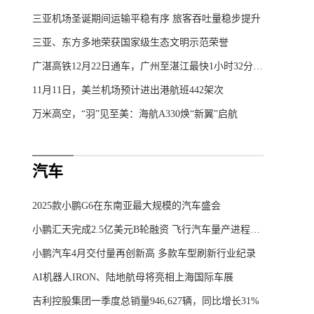
三亚机场圣诞期间运输平稳有序 旅客吞吐量稳步提升
三亚、东方多地荣获国家级生态文明示范荣誉
广湛高铁12月22日通车，广州至湛江最快1小时32分可达
11月11日，美兰机场预计进出港航班442架次
万米高空，“羽”见至美：海航A330焕“新翼”启航
汽车
2025款小鹏G6在东南亚最大规模的汽车盛会
小鹏汇天完成2.5亿美元B轮融资 飞行汽车量产进程加速
小鹏汽车4月交付量再创新高 多款车型刷新行业纪录
AI机器人IRON、陆地航母将亮相上海国际车展
吉利控股集团一季度总销量946,627辆，同比增长31%