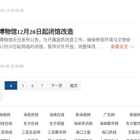
-12 10:20:29
博物馆12月20日起闭馆改造
物馆近日发布公告，为开展提质改造工作，确保参观环境与文物安
5年12月20日起将临时闭馆，暂停对外开放。待整体改……
查看全文
>>
-06 16:53:08
4
5
6
7
下一页
尾页
海南网
海南热线
海南在线
新海南网
广东网
新娱
财经在线
东方在线
东方视窗
海峡资讯网
海峡都市网
东方都
三亚热线
三亚信息网
三亚都市网
海口之窗
海口热线
文昌在