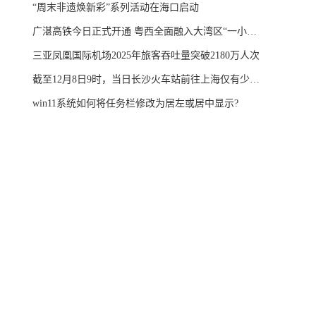
“周末非遗焕新彩”系列活动在海口启动
广湛高铁今日正式开通 粤西全面融入大湾区“一小时生活圈”
三亚凤凰国际机场2025年旅客吞吐量突破2180万人次
截至12月8日9时，当日长沙火车站前往上海仅有少量余票
win11系统如何将任务栏修改为居左或居中显示?