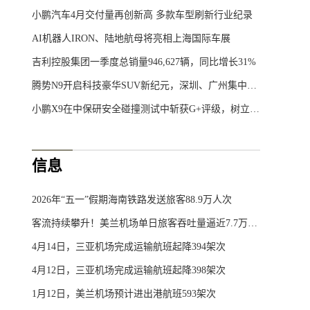
小鹏汽车4月交付量再创新高 多款车型刷新行业纪录
AI机器人IRON、陆地航母将亮相上海国际车展
吉利控股集团一季度总销量946,627辆，同比增长31%
腾势N9开启科技豪华SUV新纪元，深圳、广州集中交付仪式圆满举行
小鹏X9在中保研安全碰撞测试中斩获G+评级，树立50万元内MPV安全新标杆
信息
2026年“五一”假期海南铁路发送旅客88.9万人次
客流持续攀升！美兰机场单日旅客吞吐量逼近7.7万人次
4月14日，三亚机场完成运输航班起降394架次
4月12日，三亚机场完成运输航班起降398架次
1月12日，美兰机场预计进出港航班593架次