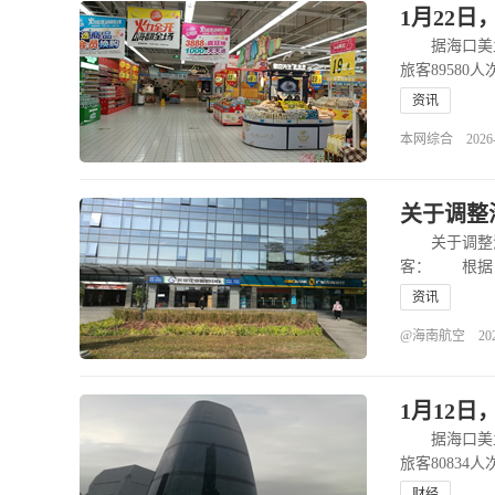
1月22日
据海口美兰机
旅客89580
资讯
本网综合 2026-01
关于调整
关于调整海
客： 根据白
资讯
@海南航空 2026-0
1月12
据海口美兰机
旅客80834
财经