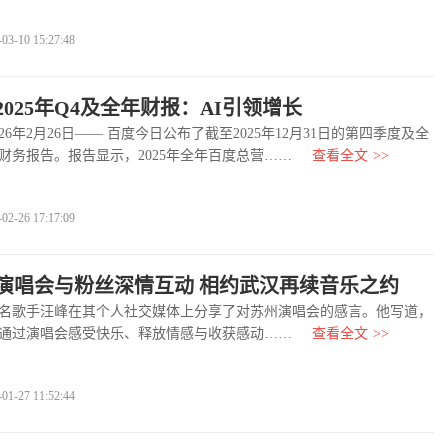
-10 15:27:48
025年Q4及全年财报：AI引领增长
年2月26日—— 百度今日公布了截至2025年12月31日的第四季度及全
财务报告。报告显示，2025年全年百度总营……
查看全文
>>
-26 17:17:09
演唱会与粉丝深情互动 相约武汉再续音乐之约
歌手汪峰在其个人社交媒体上分享了对苏州演唱会的感言。他写道，
通过演唱会感受快乐、释放情感与收获感动……
查看全文
>>
-27 11:52:44