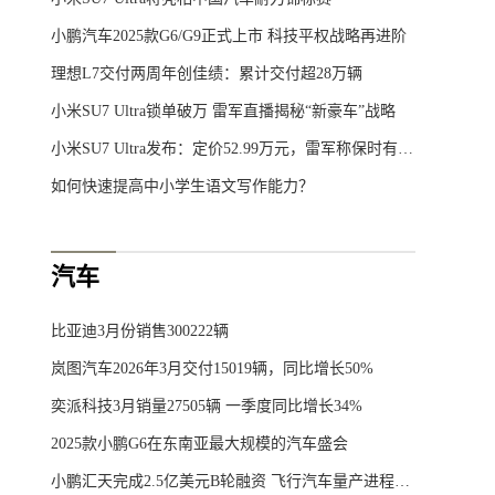
小鹏汽车2025款G6/G9正式上市 科技平权战略再进阶
理想L7交付两周年创佳绩：累计交付超28万辆
小米SU7 Ultra锁单破万 雷军直播揭秘“新豪车”战略
小米SU7 Ultra发布：定价52.99万元，雷军称保时有实力有格局
如何快速提高中小学生语文写作能力？
汽车
比亚迪3月份销售300222辆
岚图汽车2026年3月交付15019辆，同比增长50%
奕派科技3月销量27505辆 一季度同比增长34%
2025款小鹏G6在东南亚最大规模的汽车盛会
小鹏汇天完成2.5亿美元B轮融资 飞行汽车量产进程加速