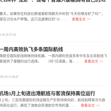
nClaw养“龙虾”：当每个普通人都能拥有自己的AI
春天，如果你在科技社群或者职场聊天中听到“今天你喂龙虾了吗?”，
家在讨论水产养殖。这只迅速窜红的“小……
查看全文
>>
10 16:37:43
一周内高效执飞多条国际航线
航空国际航线网络持续拓展，一周内顺利完成多条中东及北非航线飞
客提供了便捷的出行选择。 3月7日清晨，海……
查看全文
>>
-10 15:30:47
机场3月上旬进出港航班与客流保持高位运行
月上旬，三亚凤凰国际机场运输生产形势持续向好，航班起降架次与旅
持高位运行，展现了海南自贸港航空市场的蓬……
查看全文
>>