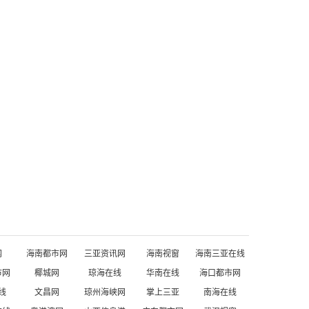
网
海南都市网
三亚资讯网
海南视窗
海南三亚在线
市网
椰城网
琼海在线
华南在线
海口都市网
线
文昌网
琼州海峡网
掌上三亚
南海在线